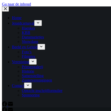
Ga naar de inhoud
Home
Jeugdcarnaval
Haeskes
KBB
Dansmarietjes
Showdans
Beeld en Geluid
Foto’s
Filmpjes
Vereniging
Prinsengalerij
Historie
Samenstelling
Zusterverenigingen
Contact
Optocht inschrijfformulier
Sponsoring