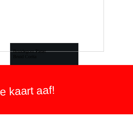
Bruidegom Pieter
Bruid Corita
 kaart aaf!