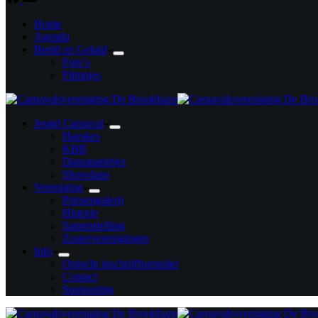
Home
Agenda
Beeld en Geluid
Foto’s
Filmpjes
Jeugd Carnaval
Haeskes
KBB
Dansmarietjes
Showdans
Vereniging
Prinsengalerij
Historie
Samenstelling
Zusterverenigingen
Info
Optocht inschrijfformulier
Contact
Sponsoring