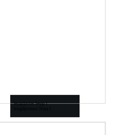
Jeugdprins Sepp I
Jeugdprinses Nina I